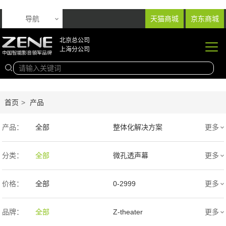
导航
天猫商城
京东商城
北京总公司
上海分公司
首页
>
产品
产品：
全部
整体化解决方案
更多
音响产品
投影产品
分类：
全部
微孔透声幕
更多
专业扩声音箱
幕布产品
编织透声幕
高清4K幕布
价格：
全部
0-2999
更多
声学产品
智能产品
3000-9999
1万-5万
品牌：
全部
Z-theater
更多