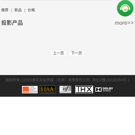
周边产品
5万-15万
15万-30万
SONY/索尼
EPSON/爱普生
推荐
|
新品
|
价格
投影产品
more>>
30万-50万
50万-100万
BENQ/明基
100万以上
上一页
下一页
版权所有 ©2024者尼文化传媒（北京）有限责任公司
京ICP备15028394号-1