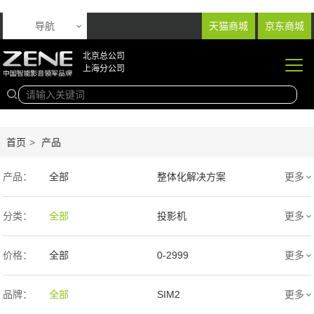
导航
天猫商城
京东商城
北京总公司
上海分公司
首页
>
产品
产品：
全部
整体化解决方案
更多
音响产品
投影产品
分类：
全部
投影机
更多
专业扩声音箱
幕布产品
价格：
全部
0-2999
更多
声学产品
智能产品
3000-9999
1万-5万
品牌：
全部
SIM2
更多