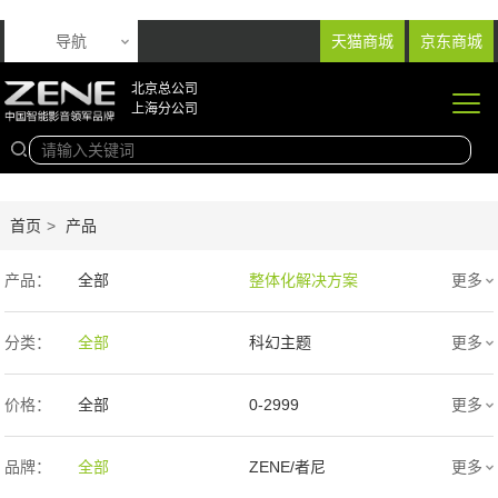
导航
天猫商城
京东商城
北京总公司
上海分公司
首页
>
产品
产品：
全部
整体化解决方案
更多
音响产品
投影产品
分类：
全部
科幻主题
更多
专业扩声音箱
幕布产品
欧式
新中式
价格：
全部
0-2999
更多
声学产品
智能产品
现代简约
简欧
3000-9999
1万-5万
品牌：
全部
ZENE/者尼
更多