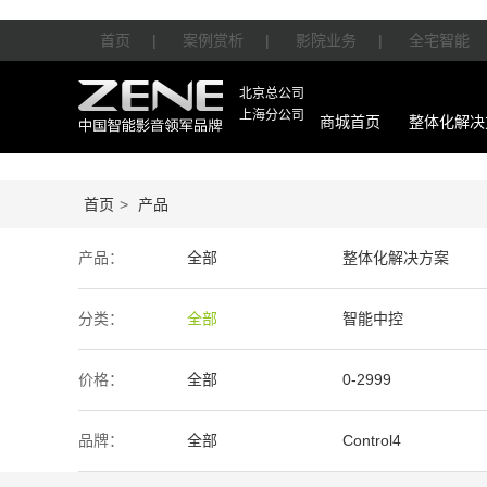
首页
|
案例赏析
|
影院业务
|
全宅智能
北京总公司
上海分公司
商城首页
整体化解决
首页
>
产品
产品：
全部
整体化解决方案
智能产品
周边产品
分类：
全部
智能中控
价格：
全部
0-2999
50万-100万
100万以上
品牌：
全部
Control4