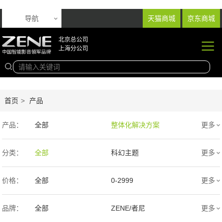
导航
天猫商城
京东商城
北京总公司
上海分公司
首页
>
产品
产品：
全部
整体化解决方案
更多
音响产品
投影产品
分类：
全部
科幻主题
更多
专业扩声音箱
幕布产品
欧式
新中式
价格：
全部
0-2999
更多
声学产品
智能产品
现代简约
简欧
3000-9999
1万-5万
品牌：
全部
ZENE/者尼
更多