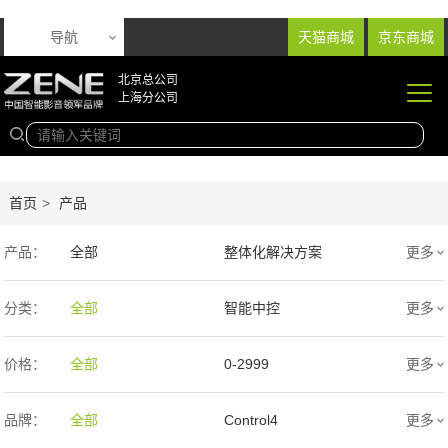
导航
天猫商城
京东商城
北京总公司
上海分公司
首页
>
产品
产品：
全部
整体化解决方案
更多
音响产品
投影产品
分类：
全部
智能中控
更多
专业扩声音箱
幕布产品
价格：
全部
0-2999
更多
声学产品
智能产品
3000-9999
1万-5万
品牌：
全部
Control4
更多