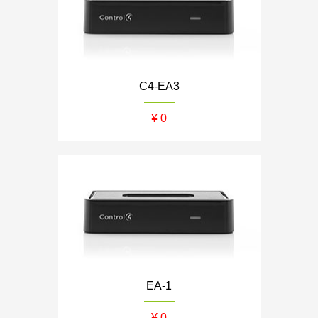
C4-EA3
¥ 0
EA-1
¥ 0