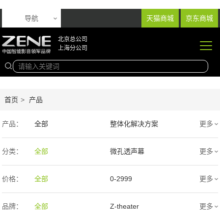
导航
天猫商城
京东商城
北京总公司
上海分公司
首页
>
产品
产品：
全部
整体化解决方案
更多
音响产品
投影产品
分类：
全部
微孔透声幕
更多
专业扩声音箱
幕布产品
编织透声幕
高清4K幕布
价格：
全部
0-2999
更多
声学产品
智能产品
3000-9999
1万-5万
品牌：
全部
Z-theater
更多