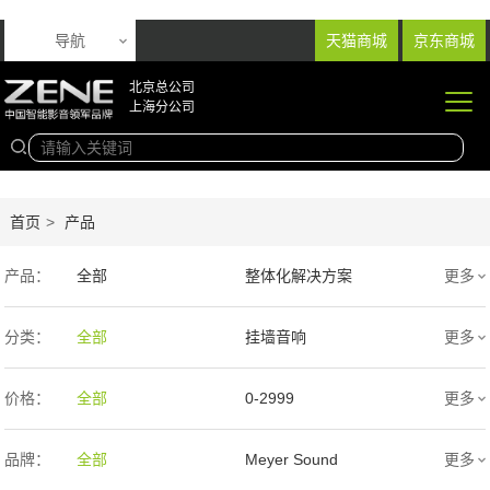
导航
天猫商城
京东商城
北京总公司
上海分公司
首页
>
产品
产品：
全部
整体化解决方案
更多
音响产品
投影产品
分类：
全部
挂墙音响
更多
专业扩声音箱
幕布产品
入墙音响
低音炮
价格：
全部
0-2999
更多
声学产品
智能产品
3000-9999
1万-5万
品牌：
全部
Meyer Sound
更多