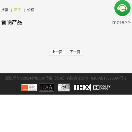
周边产品
5万-15万
15万-30万
Wisdom
Krix/凯瑞斯
推荐
|
新品
|
价格
音响产品
more>>
30万-50万
50万-100万
waterfall/飞瀑
DLS/德利仕
100万以上
GTL
上一页
下一页
版权所有 ©2024者尼文化传媒（北京）有限责任公司
京ICP备15028394号-1