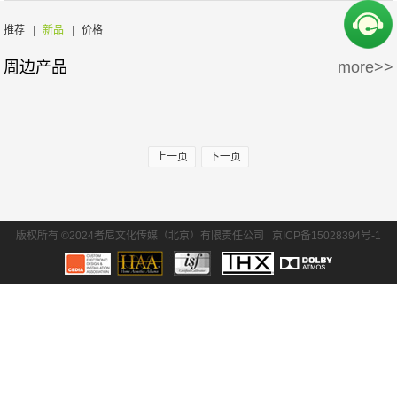
周边产品
5万-15万
15万-30万
氧空间
ZENE
推荐
|
新品
|
价格
周边产品
more>>
30万-50万
50万-100万
Zthester
D-Box
100万以上
Salamander
iMage
上一页
下一页
版权所有 ©2024者尼文化传媒（北京）有限责任公司
京ICP备15028394号-1