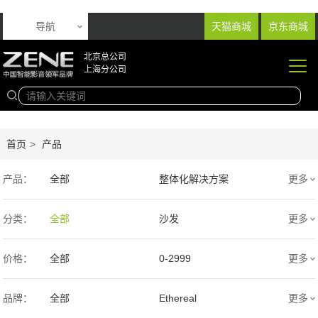
导航
天猫商城
京东商城
北京总公司
上海分公司
首页
>
产品
产品：
全部
整体化解决方案
更多
音响产品
投影产品
分类：
全部
沙发
更多
专业扩声音箱
幕布产品
价格：
全部
0-2999
更多
声学产品
智能产品
3000-9999
1万-5万
品牌：
全部
Ethereal
更多