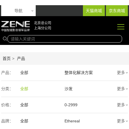
导航
天猫商城
京东商城
北京总公司
上海分公司
首页
>
产品
产品：
全部
整体化解决方案
更多
音响产品
投影产品
分类：
全部
沙发
更多
专业扩声音箱
幕布产品
价格：
全部
0-2999
更多
声学产品
智能产品
3000-9999
1万-5万
品牌：
全部
Ethereal
更多