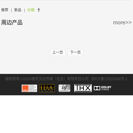
周边产品
5万-15万
15万-30万
氧空间
ZENE
推荐
|
新品
|
价格
周边产品
more>>
30万-50万
50万-100万
Zthester
D-Box
100万以上
Salamander
iMage
上一页
下一页
版权所有 ©2024者尼文化传媒（北京）有限责任公司
京ICP备15028394号-1