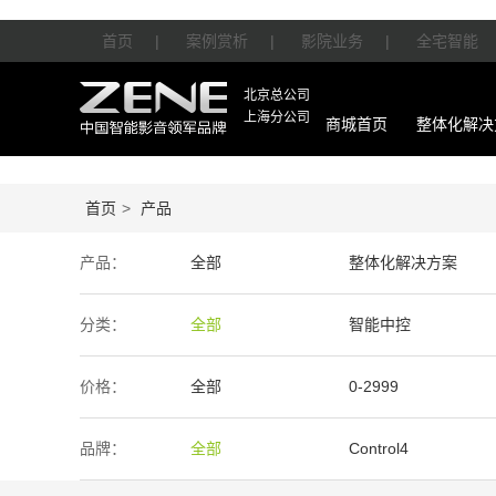
首页
|
案例赏析
|
影院业务
|
全宅智能
北京总公司
上海分公司
商城首页
整体化解决
首页
>
产品
产品：
全部
整体化解决方案
智能产品
周边产品
分类：
全部
智能中控
价格：
全部
0-2999
50万-100万
100万以上
品牌：
全部
Control4