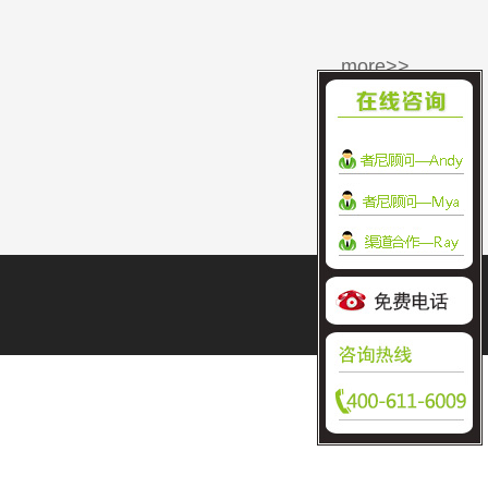
more>>