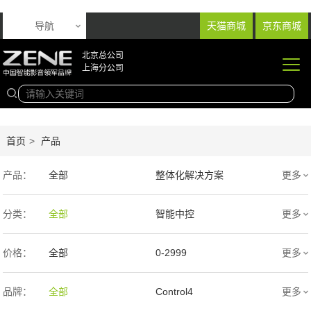
导航
天猫商城
京东商城
北京总公司
上海分公司
首页
>
产品
产品：
全部
整体化解决方案
更多
音响产品
投影产品
分类：
全部
智能中控
更多
专业扩声音箱
幕布产品
价格：
全部
0-2999
更多
声学产品
智能产品
3000-9999
1万-5万
品牌：
全部
Control4
更多