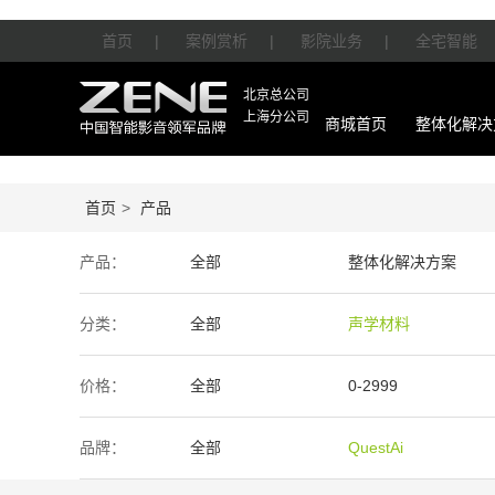
首页
|
案例赏析
|
影院业务
|
全宅智能
北京总公司
上海分公司
商城首页
整体化解决
首页
>
产品
产品：
全部
整体化解决方案
智能产品
周边产品
分类：
全部
声学材料
价格：
全部
0-2999
50万-100万
100万以上
品牌：
全部
QuestAi