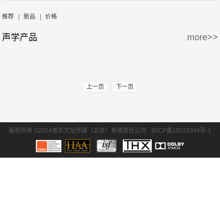
周边产品
5万-15万
15万-30万
推荐
|
新品
|
价格
声学产品
more>>
30万-50万
50万-100万
100万以上
上一页
下一页
版权所有 ©2024者尼文化传媒（北京）有限责任公司
京ICP备15028394号-1