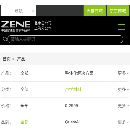
导航
天猫商城
京东商城
北京总公司
上海分公司
首页
>
产品
产品：
全部
整体化解决方案
更多
音响产品
投影产品
分类：
全部
声学材料
更多
专业扩声音箱
幕布产品
价格：
全部
0-2999
更多
声学产品
智能产品
3000-9999
1万-5万
品牌：
全部
QuestAi
更多