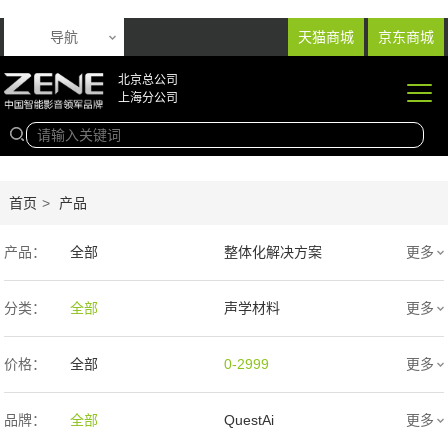
导航
天猫商城
京东商城
北京总公司
上海分公司
首页
>
产品
产品：
全部
整体化解决方案
更多
音响产品
投影产品
分类：
全部
声学材料
更多
专业扩声音箱
幕布产品
价格：
全部
0-2999
更多
声学产品
智能产品
3000-9999
1万-5万
品牌：
全部
QuestAi
更多