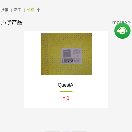
周边产品
5万-15万
15万-30万
推荐
|
新品
|
价格
声学产品
more>>
30万-50万
50万-100万
100万以上
QuestAi
¥ 0