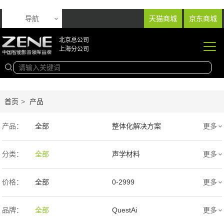
导航
天猫商城
京东商城
北京总公司
上海分公司
首页
>
产品
产品：
全部
整体化解决方案
更多
音响产品
投影产品
分类：
全部
声学材料
更多
专业扩声音箱
幕布产品
价格：
全部
0-2999
更多
声学产品
智能产品
3000-9999
1万-5万
品牌：
全部
QuestAi
更多