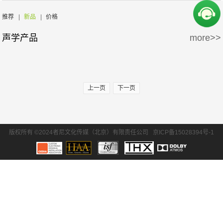
周边产品
5万-15万
15万-30万
推荐
|
新品
|
价格
声学产品
more>>
30万-50万
50万-100万
100万以上
上一页
下一页
版权所有 ©2024者尼文化传媒（北京）有限责任公司
京ICP备15028394号-1