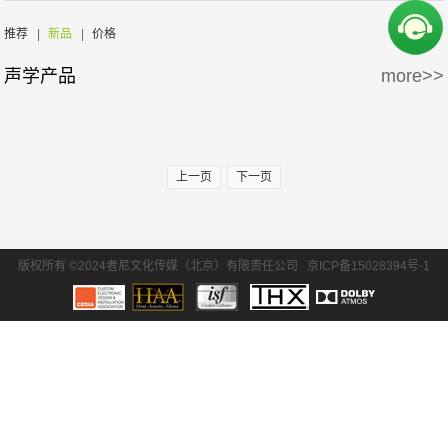
周边产品
5万-15万
15万-30万
推荐
|
新品
|
价格
声学产品
more>>
30万-50万
50万-100万
100万以上
上一页
下一页
版权所有 ©2024者尼文化传媒（北京）有限责任公司
京ICP备15028394号-1