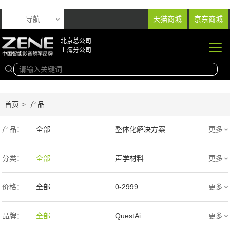
导航
天猫商城
京东商城
北京总公司
上海分公司
首页
>
产品
产品：
全部
整体化解决方案
更多
音响产品
投影产品
分类：
全部
声学材料
更多
专业扩声音箱
幕布产品
价格：
全部
0-2999
更多
声学产品
智能产品
3000-9999
1万-5万
品牌：
全部
QuestAi
更多