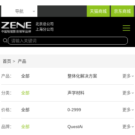
导航
天猫商城
京东商城
北京总公司
上海分公司
首页
>
产品
产品：
全部
整体化解决方案
更多
音响产品
投影产品
分类：
全部
声学材料
更多
专业扩声音箱
幕布产品
价格：
全部
0-2999
更多
声学产品
智能产品
3000-9999
1万-5万
品牌：
全部
QuestAi
更多