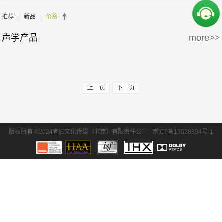
周边产品
5万-15万
15万-30万
推荐
|
新品
|
价格
声学产品
more>>
30万-50万
50万-100万
100万以上
上一页
下一页
版权所有 ©2024者尼文化传媒（北京）有限责任公司
京ICP备15028394号-1