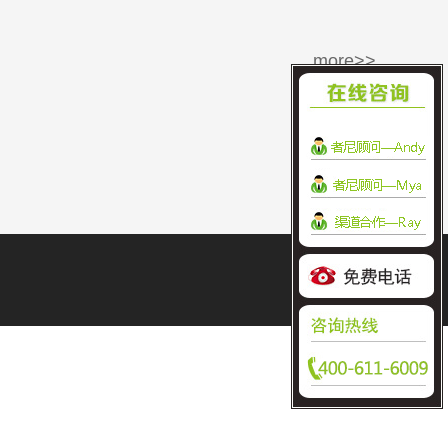
more>>