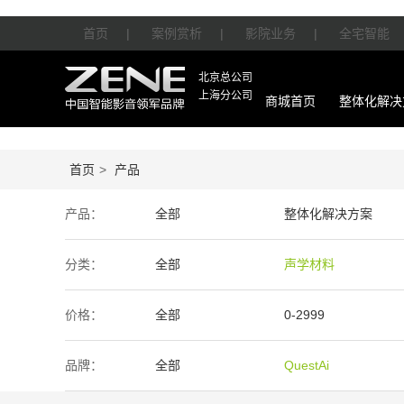
首页
|
案例赏析
|
影院业务
|
全宅智能
北京总公司
上海分公司
商城首页
整体化解决
首页
>
产品
产品：
全部
整体化解决方案
智能产品
周边产品
分类：
全部
声学材料
价格：
全部
0-2999
50万-100万
100万以上
品牌：
全部
QuestAi