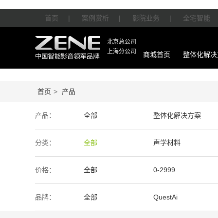
首页
|
案例赏析
|
影院业务
|
全宅智能
北京总公司
上海分公司
商城首页
整体化解决
首页
>
产品
产品：
全部
整体化解决方案
智能产品
周边产品
分类：
全部
声学材料
价格：
全部
0-2999
50万-100万
100万以上
品牌：
全部
QuestAi