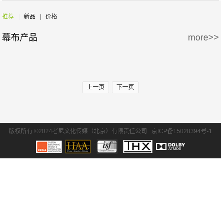
周边产品
5万-15万
15万-30万
Screen Excellence
哈克尼斯
推荐
|
新品
|
价格
幕布产品
more>>
30万-50万
50万-100万
100万以上
上一页
下一页
版权所有 ©2024者尼文化传媒（北京）有限责任公司
京ICP备15028394号-1