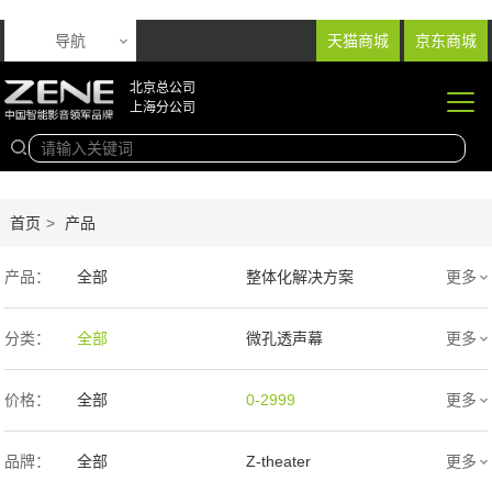
导航
天猫商城
京东商城
北京总公司
上海分公司
首页
>
产品
产品：
全部
整体化解决方案
更多
音响产品
投影产品
分类：
全部
微孔透声幕
更多
专业扩声音箱
幕布产品
编织透声幕
高清4K幕布
价格：
全部
0-2999
更多
声学产品
智能产品
3000-9999
1万-5万
品牌：
全部
Z-theater
更多