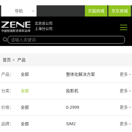
导航
天猫商城
京东商城
北京总公司
上海分公司
首页
>
产品
产品：
全部
整体化解决方案
更多
音响产品
投影产品
分类：
全部
投影机
更多
专业扩声音箱
幕布产品
价格：
全部
0-2999
更多
声学产品
智能产品
3000-9999
1万-5万
品牌：
全部
SIM2
更多