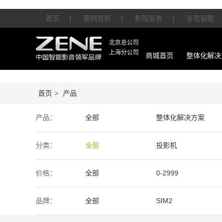
首页
|
案例赏析
|
影院业务
|
全宅智能
北京总公司
上海分公司
商城首页
整体化解决
首页
>
产品
产品：
全部
整体化解决方案
智能产品
周边产品
分类：
全部
投影机
价格：
全部
0-2999
50万-100万
100万以上
品牌：
全部
SIM2