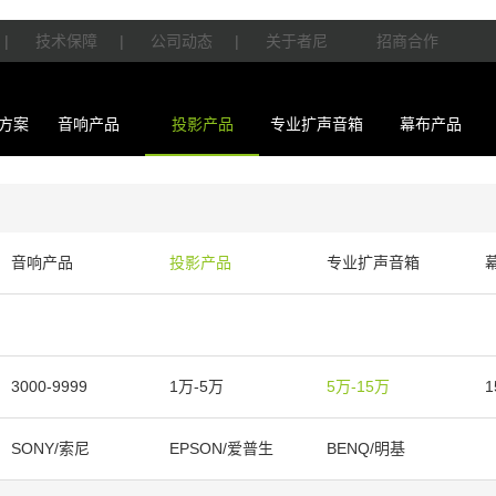
|
技术保障
|
公司动态
|
关于者尼
招商合作
方案
音响产品
投影产品
专业扩声音箱
幕布产品
音响产品
投影产品
专业扩声音箱
3000-9999
1万-5万
5万-15万
1
SONY/索尼
EPSON/爱普生
BENQ/明基