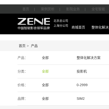
首页
|
案例赏析
|
影院业务
|
全宅智能
北京总公司
上海分公司
商城首页
整体化解决
首页
>
产品
产品：
全部
整体化解决方案
智能产品
周边产品
分类：
全部
投影机
价格：
全部
0-2999
50万-100万
100万以上
品牌：
全部
SIM2