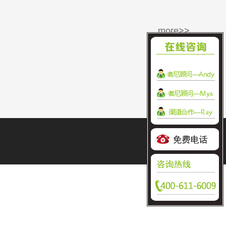
more>>