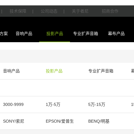
|
技术保障
|
公司动态
|
关于者尼
招商合作
方案
音响产品
投影产品
专业扩声音箱
幕布产品
音响产品
投影产品
专业扩声音箱
3000-9999
1万-5万
5万-15万
1
SONY/索尼
EPSON/爱普生
BENQ/明基