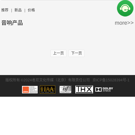
周边产品
5万-15万
15万-30万
Wisdom
Krix/凯瑞斯
推荐
|
新品
|
价格
音响产品
more>>
30万-50万
50万-100万
waterfall/飞瀑
DLS/德利仕
100万以上
GTL
上一页
下一页
版权所有 ©2024者尼文化传媒（北京）有限责任公司
京ICP备15028394号-1