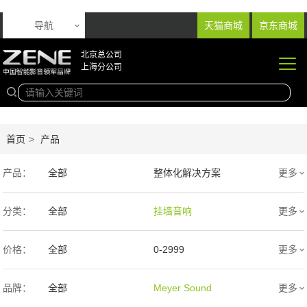
导航
天猫商城
京东商城
北京总公司
上海分公司
首页
>
产品
产品：
全部
整体化解决方案
更多
音响产品
投影产品
分类：
全部
挂墙音响
更多
专业扩声音箱
幕布产品
入墙音响
低音炮
价格：
全部
0-2999
更多
声学产品
智能产品
3000-9999
1万-5万
品牌：
全部
Meyer Sound
更多