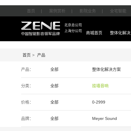
首页
|
案例赏析
|
影院业务
|
全宅智能
北京总公司
上海分公司
商城首页
整体化解决
首页
>
产品
产品：
全部
整体化解决方案
智能产品
周边产品
分类：
全部
挂墙音响
价格：
全部
0-2999
50万-100万
100万以上
品牌：
全部
Meyer Sound