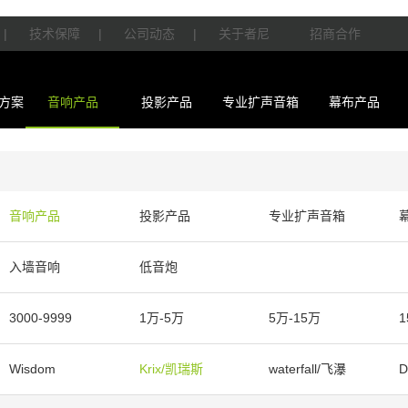
|
技术保障
|
公司动态
|
关于者尼
招商合作
方案
音响产品
投影产品
专业扩声音箱
幕布产品
音响产品
投影产品
专业扩声音箱
入墙音响
低音炮
3000-9999
1万-5万
5万-15万
1
Wisdom
Krix/凯瑞斯
waterfall/飞瀑