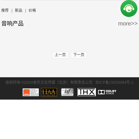
周边产品
5万-15万
15万-30万
Wisdom
Krix/凯瑞斯
推荐
|
新品
|
价格
音响产品
more>>
30万-50万
50万-100万
waterfall/飞瀑
DLS/德利仕
100万以上
GTL
上一页
下一页
版权所有 ©2024者尼文化传媒（北京）有限责任公司
京ICP备15028394号-1