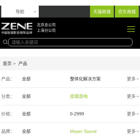
导航
天猫商城
京东商城
北京总公司
上海分公司
首页
>
产品
产品：
全部
整体化解决方案
更多
音响产品
投影产品
分类：
全部
挂墙音响
更多
专业扩声音箱
幕布产品
入墙音响
低音炮
价格：
全部
0-2999
更多
声学产品
智能产品
3000-9999
1万-5万
品牌：
全部
Meyer Sound
更多