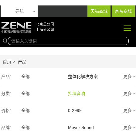
导航
天猫商城
京东商城
北京总公司
上海分公司
首页
>
产品
产品：
全部
整体化解决方案
更多
音响产品
投影产品
分类：
全部
挂墙音响
更多
专业扩声音箱
幕布产品
入墙音响
低音炮
价格：
全部
0-2999
更多
声学产品
智能产品
3000-9999
1万-5万
品牌：
全部
Meyer Sound
更多