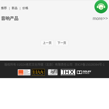
周边产品
5万-15万
15万-30万
Wisdom
Krix/凯瑞斯
推荐
|
新品
|
价格
音响产品
more>>
30万-50万
50万-100万
waterfall/飞瀑
DLS/德利仕
100万以上
GTL
上一页
下一页
版权所有 ©2024者尼文化传媒（北京）有限责任公司
京ICP备15028394号-1