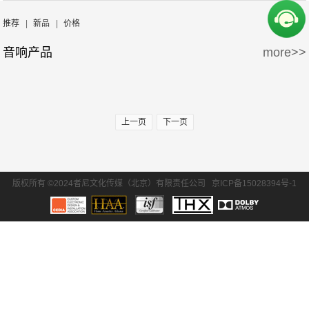
周边产品
5万-15万
15万-30万
Wisdom
Krix/凯瑞斯
推荐
|
新品
|
价格
音响产品
more>>
30万-50万
50万-100万
waterfall/飞瀑
DLS/德利仕
100万以上
GTL
上一页
下一页
版权所有 ©2024者尼文化传媒（北京）有限责任公司
京ICP备15028394号-1