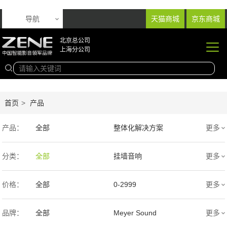
导航
天猫商城
京东商城
北京总公司
上海分公司
首页
>
产品
产品：
全部
整体化解决方案
更多
音响产品
投影产品
分类：
全部
挂墙音响
更多
专业扩声音箱
幕布产品
入墙音响
低音炮
价格：
全部
0-2999
更多
声学产品
智能产品
3000-9999
1万-5万
品牌：
全部
Meyer Sound
更多