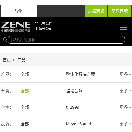
导航
天猫商城
京东商城
北京总公司
上海分公司
首页
>
产品
产品：
全部
整体化解决方案
更多
音响产品
投影产品
分类：
全部
挂墙音响
更多
专业扩声音箱
幕布产品
入墙音响
低音炮
价格：
全部
0-2999
更多
声学产品
智能产品
3000-9999
1万-5万
品牌：
全部
Meyer Sound
更多