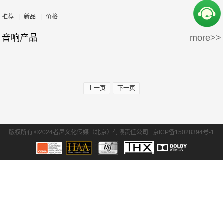
周边产品
5万-15万
15万-30万
Wisdom
Krix/凯瑞斯
推荐
|
新品
|
价格
音响产品
more>>
30万-50万
50万-100万
waterfall/飞瀑
DLS/德利仕
100万以上
GTL
上一页
下一页
版权所有 ©2024者尼文化传媒（北京）有限责任公司
京ICP备15028394号-1