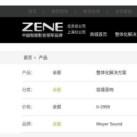
首页
|
案例赏析
|
影院业务
|
全宅智能
北京总公司
上海分公司
商城首页
整体化解决
首页
>
产品
产品：
全部
整体化解决方案
智能产品
周边产品
分类：
全部
挂墙音响
价格：
全部
0-2999
50万-100万
100万以上
品牌：
全部
Meyer Sound