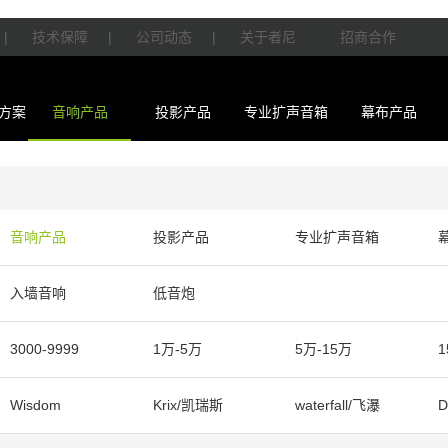
|
技术保障
|
公司动态
|
关于者尼
招商合作
方案
音响产品
投影产品
专业扩声音箱
幕布产品
音响产品
投影产品
专业扩声音箱
入墙音响
低音炮
3000-9999
1万-5万
5万-15万
1
Wisdom
Krix/凯瑞斯
waterfall/飞瀑