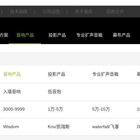
|
技术保障
|
公司动态
|
关于者尼
招商合作
方案
音响产品
投影产品
专业扩声音箱
幕布产品
音响产品
投影产品
专业扩声音箱
入墙音响
低音炮
3000-9999
1万-5万
5万-15万
1
Wisdom
Krix/凯瑞斯
waterfall/飞瀑