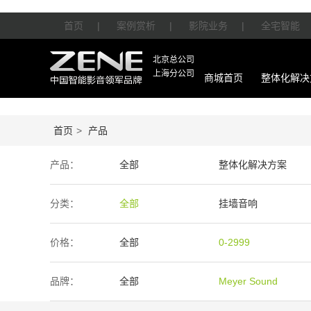
首页
|
案例赏析
|
影院业务
|
全宅智能
北京总公司
上海分公司
商城首页
整体化解决
首页
>
产品
产品：
全部
整体化解决方案
智能产品
周边产品
分类：
全部
挂墙音响
价格：
全部
0-2999
50万-100万
100万以上
品牌：
全部
Meyer Sound