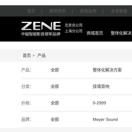
首页
|
案例赏析
|
影院业务
|
全宅智能
北京总公司
上海分公司
商城首页
整体化解决
首页
>
产品
产品：
全部
整体化解决方案
智能产品
周边产品
分类：
全部
挂墙音响
价格：
全部
0-2999
50万-100万
100万以上
品牌：
全部
Meyer Sound