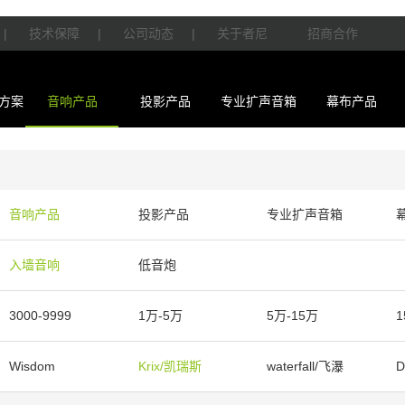
|
技术保障
|
公司动态
|
关于者尼
招商合作
方案
音响产品
投影产品
专业扩声音箱
幕布产品
音响产品
投影产品
专业扩声音箱
入墙音响
低音炮
3000-9999
1万-5万
5万-15万
1
Wisdom
Krix/凯瑞斯
waterfall/飞瀑