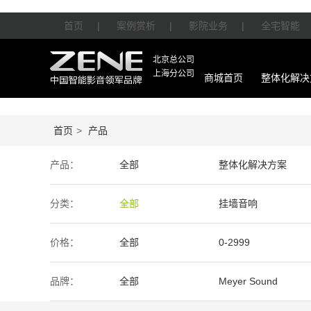
首页
|
案例赏析
|
影院业务
|
全宅智能
北京总公司
上海分公司
商城首页
整体化解决
首页
>
产品
产品：
全部
整体化解决方案
智能产品
周边产品
分类：
全部
挂墙音响
价格：
全部
0-2999
50万-100万
100万以上
品牌：
全部
Meyer Sound