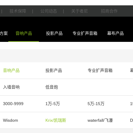
|
技术保障
|
公司动态
|
关于者尼
招商合作
方案
音响产品
投影产品
专业扩声音箱
幕布产品
音响产品
投影产品
专业扩声音箱
入墙音响
低音炮
3000-9999
1万-5万
5万-15万
1
Wisdom
Krix/凯瑞斯
waterfall/飞瀑