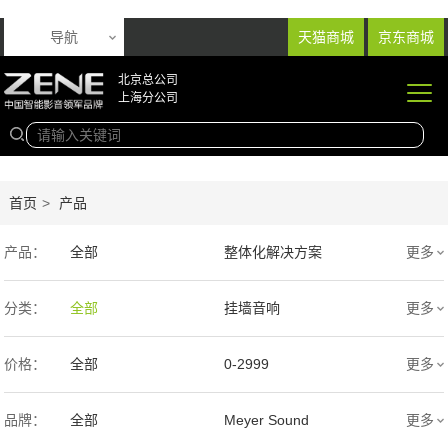
导航
天猫商城
京东商城
北京总公司
上海分公司
首页
>
产品
产品：
全部
整体化解决方案
更多
音响产品
投影产品
分类：
全部
挂墙音响
更多
专业扩声音箱
幕布产品
入墙音响
低音炮
价格：
全部
0-2999
更多
声学产品
智能产品
3000-9999
1万-5万
品牌：
全部
Meyer Sound
更多