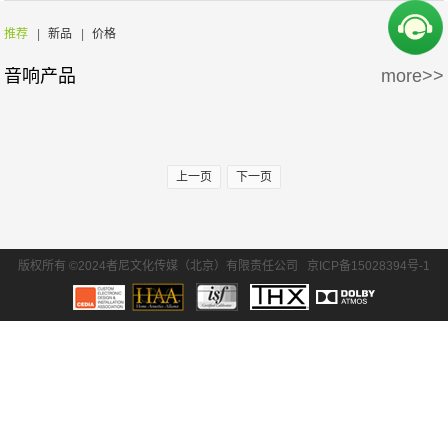
周边产品
5万-15万
15万-30万
Wisdom
Krix/凯瑞斯
推荐
|
新品
|
价格
音响产品
more>>
30万-50万
50万-100万
waterfall/飞瀑
DLS/德利仕
100万以上
GTL
上一页
下一页
版权所有 ©2024者尼文化传媒（北京）有限责任公司
京ICP备15028394号-1