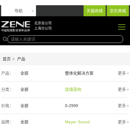
导航
天猫商城
京东商城
北京总公司
上海分公司
首页
>
产品
产品：
全部
整体化解决方案
更多
音响产品
投影产品
分类：
全部
挂墙音响
更多
专业扩声音箱
幕布产品
入墙音响
低音炮
价格：
全部
0-2999
更多
声学产品
智能产品
3000-9999
1万-5万
品牌：
全部
Meyer Sound
更多