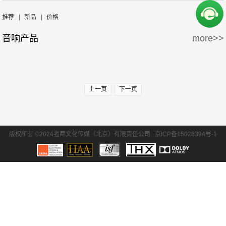
周边产品
5万-15万
15万-30万
Wisdom
Krix/凯瑞斯
推荐
|
新品
|
价格
音响产品
more>>
30万-50万
50万-100万
waterfall/飞瀑
DLS/德利仕
100万以上
GTL
上一页
下一页
版权所有 ©2024者尼文化传媒（北京）有限责任公司
京ICP备15028394号-1