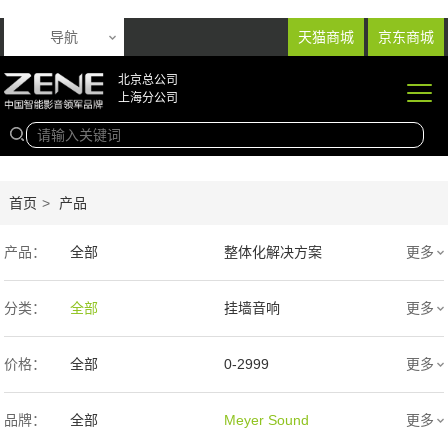
导航
天猫商城
京东商城
北京总公司
上海分公司
首页
>
产品
产品：
全部
整体化解决方案
更多
音响产品
投影产品
分类：
全部
挂墙音响
更多
专业扩声音箱
幕布产品
入墙音响
低音炮
价格：
全部
0-2999
更多
声学产品
智能产品
3000-9999
1万-5万
品牌：
全部
Meyer Sound
更多