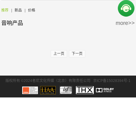
周边产品
5万-15万
15万-30万
Wisdom
Krix/凯瑞斯
推荐
|
新品
|
价格
音响产品
more>>
30万-50万
50万-100万
waterfall/飞瀑
DLS/德利仕
100万以上
GTL
上一页
下一页
版权所有 ©2024者尼文化传媒（北京）有限责任公司
京ICP备15028394号-1