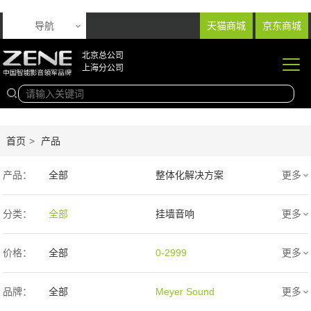
导航
天猫商城
京东商城
北京总公司
上海分公司
首页
>
产品
产品：
全部
整体化解决方案
更多
音响产品
投影产品
分类：
全部
挂墙音响
更多
专业扩声音箱
幕布产品
入墙音响
低音炮
价格：
全部
0-2999
更多
声学产品
智能产品
3000-9999
1万-5万
品牌：
全部
Meyer Sound
更多