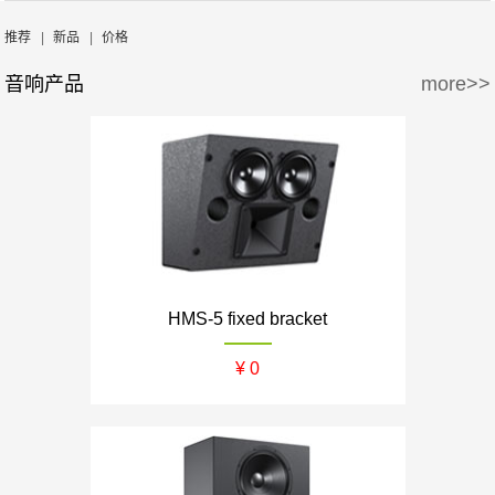
周边产品
5万-15万
15万-30万
Wisdom
Krix/凯瑞斯
推荐
|
新品
|
价格
音响产品
more>>
30万-50万
50万-100万
waterfall/飞瀑
DLS/德利仕
100万以上
GTL
HMS-5 fixed bracket
¥ 0