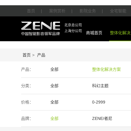
首页
|
案例赏析
|
影院业务
|
全宅智能
北京总公司
上海分公司
商城首页
整体化解决
首页
>
产品
产品：
全部
整体化解决方案
智能产品
周边产品
分类：
全部
科幻主题
价格：
全部
0-2999
50万-100万
100万以上
品牌：
全部
ZENE/者尼