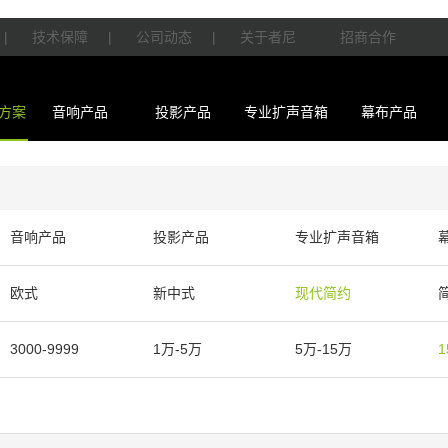
|
技术保障
|
公司动态
|
关于者尼
招商合作
方案
音响产品
投影产品
专业扩声音箱
幕布产品
音响产品
投影产品
专业扩声音箱
欧式
新中式
现代简约
3000-9999
1万-5万
5万-15万
1