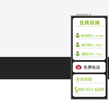
more>>