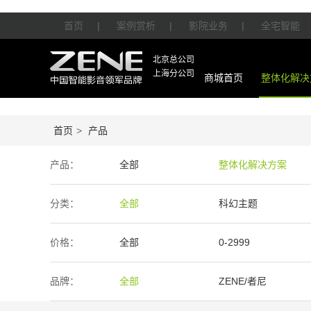
首页
|
案例赏析
|
影院业务
|
全宅智能
北京总公司
上海分公司
商城首页
整体化解决
首页
>
产品
产品：
全部
整体化解决方案
智能产品
周边产品
分类：
全部
科幻主题
价格：
全部
0-2999
50万-100万
100万以上
品牌：
全部
ZENE/者尼