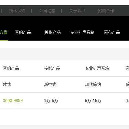
|
技术保障
|
公司动态
|
关于者尼
招商合作
方案
音响产品
投影产品
专业扩声音箱
幕布产品
音响产品
投影产品
专业扩声音箱
欧式
新中式
现代简约
3000-9999
1万-5万
5万-15万
1