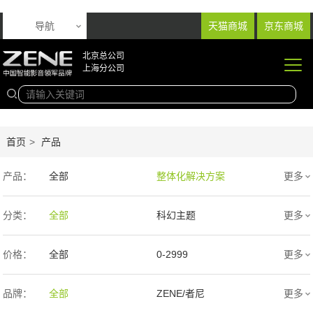
导航
天猫商城
京东商城
北京总公司
上海分公司
首页
>
产品
产品：
全部
整体化解决方案
更多
音响产品
投影产品
分类：
全部
科幻主题
更多
专业扩声音箱
幕布产品
欧式
新中式
价格：
全部
0-2999
更多
声学产品
智能产品
现代简约
简欧
3000-9999
1万-5万
品牌：
全部
ZENE/者尼
更多