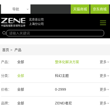
导航
天猫商城
京东商城
北京总公司
上海分公司
首页
>
产品
产品：
全部
整体化解决方案
更多
音响产品
投影产品
分类：
全部
科幻主题
更多
专业扩声音箱
幕布产品
欧式
新中式
价格：
全部
0-2999
更多
声学产品
智能产品
现代简约
简欧
3000-9999
1万-5万
品牌：
全部
ZENE/者尼
更多