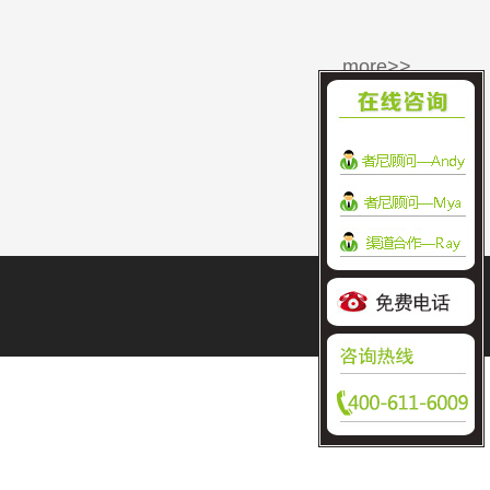
more>>