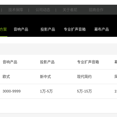
|
技术保障
|
公司动态
|
关于者尼
招商合作
方案
音响产品
投影产品
专业扩声音箱
幕布产品
音响产品
投影产品
专业扩声音箱
欧式
新中式
现代简约
3000-9999
1万-5万
5万-15万
1