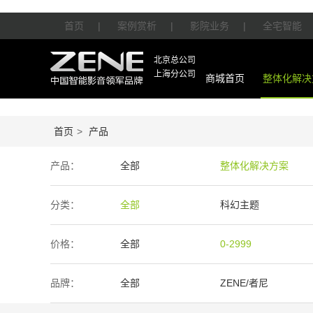
首页
|
案例赏析
|
影院业务
|
全宅智能
北京总公司
上海分公司
商城首页
整体化解决
首页
>
产品
产品：
全部
整体化解决方案
智能产品
周边产品
分类：
全部
科幻主题
价格：
全部
0-2999
50万-100万
100万以上
品牌：
全部
ZENE/者尼