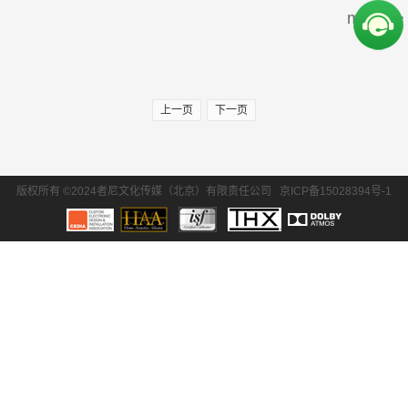
more>>
周边产品
30万-50万
50万-100万
SONY/索尼
Krix/凯瑞斯
100万以上
EPSON/爱普生
BENQ/明基
上一页
下一页
waterfall/飞瀑
DLS/德利仕
GTL
Ethereal
版权所有 ©2024者尼文化传媒（北京）有限责任公司
京ICP备15028394号-1
氧空间
ZENE
Zthester
D-Box
Salamander
iMage
Control4
QuestAi