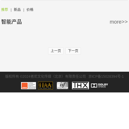
周边产品
5万-15万
15万-30万
推荐
|
新品
|
价格
智能产品
more>>
30万-50万
50万-100万
100万以上
上一页
下一页
版权所有 ©2024者尼文化传媒（北京）有限责任公司
京ICP备15028394号-1