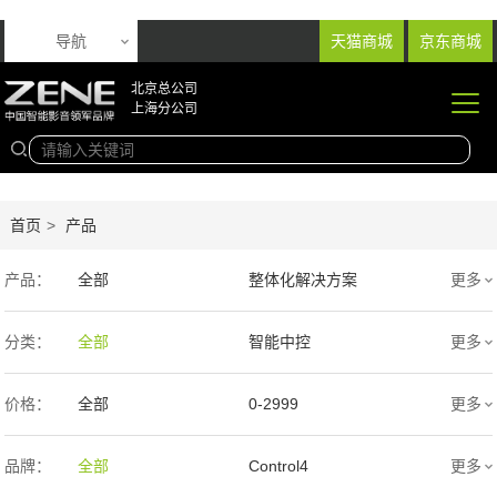
导航
天猫商城
京东商城
北京总公司
上海分公司
首页
>
产品
产品：
全部
整体化解决方案
更多
音响产品
投影产品
分类：
全部
智能中控
更多
专业扩声音箱
幕布产品
价格：
全部
0-2999
更多
声学产品
智能产品
3000-9999
1万-5万
品牌：
全部
Control4
更多