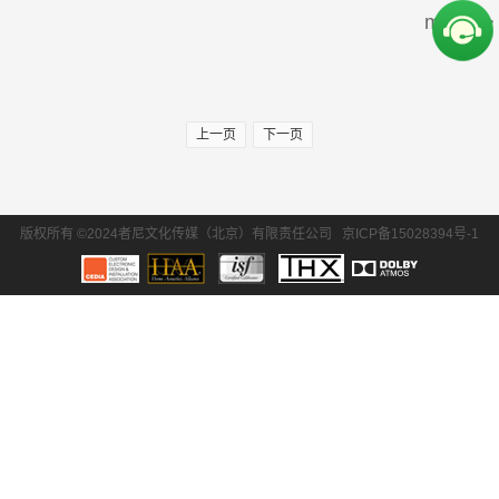
more>>
周边产品
30万-50万
50万-100万
SONY/索尼
Krix/凯瑞斯
100万以上
EPSON/爱普生
BENQ/明基
上一页
下一页
waterfall/飞瀑
DLS/德利仕
GTL
Ethereal
版权所有 ©2024者尼文化传媒（北京）有限责任公司
京ICP备15028394号-1
氧空间
ZENE
Zthester
D-Box
Salamander
iMage
Control4
QuestAi