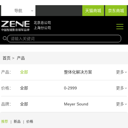
导航
天猫商城
京东商城
北京总公司
上海分公司
首页
>
产品
产品：
全部
整体化解决方案
更多
音响产品
投影产品
价格：
全部
0-2999
更多
专业扩声音箱
幕布产品
3000-9999
1万-5万
品牌：
全部
Meyer Sound
更多
声学产品
智能产品
5万-15万
15万-30万
Wisdom
SIM2
推荐
|
新品
|
价格