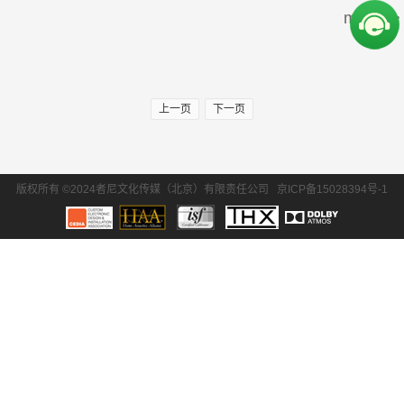
more>>
周边产品
30万-50万
50万-100万
SONY/索尼
Krix/凯瑞斯
100万以上
EPSON/爱普生
BENQ/明基
上一页
下一页
waterfall/飞瀑
DLS/德利仕
GTL
Ethereal
版权所有 ©2024者尼文化传媒（北京）有限责任公司
京ICP备15028394号-1
氧空间
ZENE
Zthester
D-Box
Salamander
iMage
Control4
QuestAi