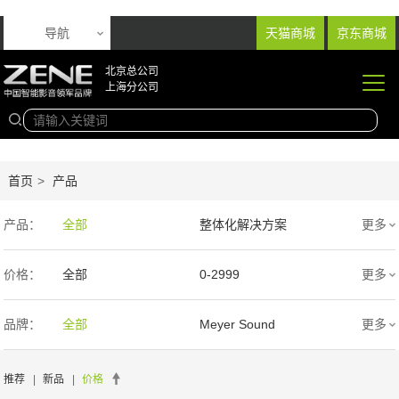
导航
天猫商城
京东商城
北京总公司
上海分公司
首页
>
产品
产品：
全部
整体化解决方案
更多
音响产品
投影产品
价格：
全部
0-2999
更多
专业扩声音箱
幕布产品
3000-9999
1万-5万
品牌：
全部
Meyer Sound
更多
声学产品
智能产品
5万-15万
15万-30万
Wisdom
SIM2
推荐
|
新品
|
价格