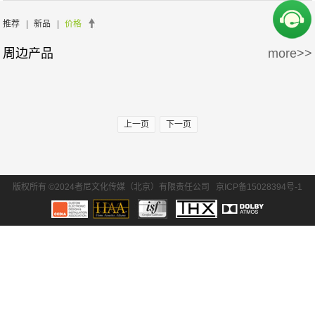
周边产品
5万-15万
15万-30万
氧空间
ZENE
推荐
|
新品
|
价格
周边产品
more>>
30万-50万
50万-100万
Zthester
D-Box
100万以上
Salamander
iMage
上一页
下一页
版权所有 ©2024者尼文化传媒（北京）有限责任公司
京ICP备15028394号-1