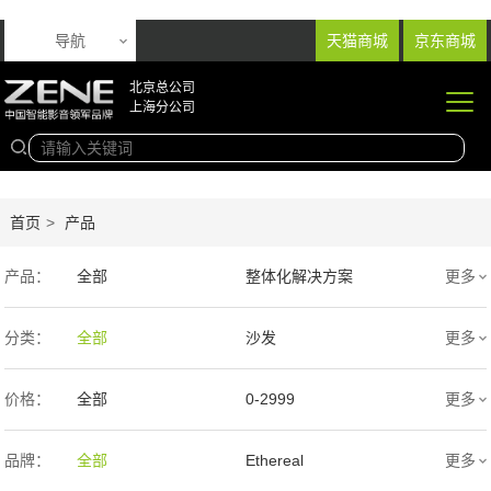
导航
天猫商城
京东商城
北京总公司
上海分公司
首页
>
产品
产品：
全部
整体化解决方案
更多
音响产品
投影产品
分类：
全部
沙发
更多
专业扩声音箱
幕布产品
价格：
全部
0-2999
更多
声学产品
智能产品
3000-9999
1万-5万
品牌：
全部
Ethereal
更多