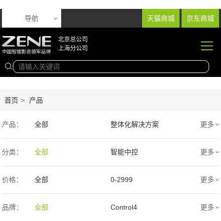
导航
天猫商城
京东商城
北京总公司
上海分公司
首页
>
产品
产品：
全部
整体化解决方案
更多
音响产品
投影产品
分类：
全部
智能中控
更多
专业扩声音箱
幕布产品
价格：
全部
0-2999
更多
声学产品
智能产品
3000-9999
1万-5万
品牌：
全部
Control4
更多