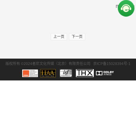
more>>
周边产品
30万-50万
50万-100万
SONY/索尼
Krix/凯瑞斯
100万以上
EPSON/爱普生
BENQ/明基
上一页
下一页
waterfall/飞瀑
DLS/德利仕
GTL
Ethereal
版权所有 ©2024者尼文化传媒（北京）有限责任公司
京ICP备15028394号-1
氧空间
ZENE
Zthester
D-Box
Salamander
iMage
Control4
QuestAi