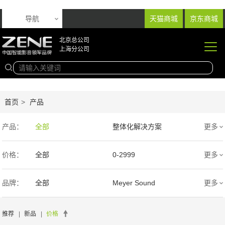
导航
天猫商城
京东商城
北京总公司
上海分公司
首页
>
产品
产品：
全部
整体化解决方案
更多
音响产品
投影产品
价格：
全部
0-2999
更多
专业扩声音箱
幕布产品
3000-9999
1万-5万
品牌：
全部
Meyer Sound
更多
声学产品
智能产品
5万-15万
15万-30万
Wisdom
SIM2
推荐
|
新品
|
价格